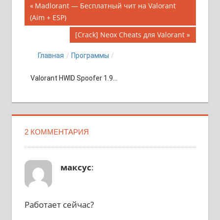
Навигация
Предыдущая
Madlorant — Бесплатный чит на Valorant
запись;
(Aim + ESP)
по
Следующая
[Crack] Neox Cheats для Valorant
записям
запись:
Главная
/
Программы
/
Valorant HWID Spoofer 1.9...
2 КОММЕНТАРИЯ
максус
:
Работает сейчас?