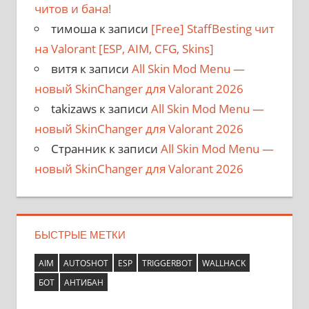
читов и бана!
тимоша
к записи
[Free] StaffBesting чит
на Valorant [ESP, AIM, CFG, Skins]
витя
к записи
All Skin Mod Menu —
новый SkinChanger для Valorant 2026
takizaws
к записи
All Skin Mod Menu —
новый SkinChanger для Valorant 2026
Странник
к записи
All Skin Mod Menu —
новый SkinChanger для Valorant 2026
БЫСТРЫЕ МЕТКИ
AIM
AUTOSHOT
ESP
TRIGGERBOT
WALLHACK
БОТ
АНТИБАН