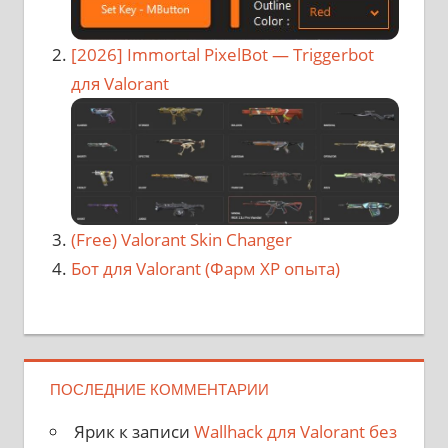
[2026] Immortal PixelBot — Triggerbot
для Valorant
(Free) Valorant Skin Changer
Бот для Valorant (Фарм XP опыта)
ПОСЛЕДНИЕ КОММЕНТАРИИ
Ярик
к записи
Wallhack для Valorant без