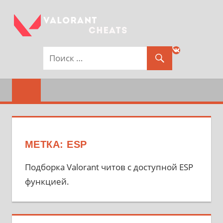
Перейти
к
контенту
Читы
VALORANT
ВКонтакте
и
CHEATS
хаки
для
—
игры
MENU
Valorant
БЕСПЛАТНЫЕ
ЧИТЫ
МЕТКА:
ESP
ВАЛОРАНТ
Подборка Valorant читов с доступной ESP
функцией.