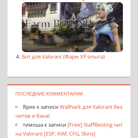
Бот для Valorant (Фарм XP опыта)
ПОСЛЕДНИЕ КОММЕНТАРИИ
Ярик
к записи
Wallhack для Valorant без
читов и бана!
тимоша
к записи
[Free] StaffBesting чит
на Valorant [ESP, AIM, CFG, Skins]