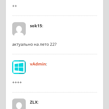
++
sok15
:
актуально на лето 22?
vAdmin
:
++++
ZLX
: