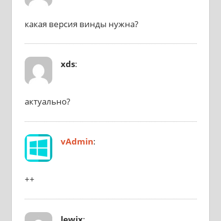
какая версия винды нужна?
xds
:
актуально?
vAdmin
:
++
lewix
: