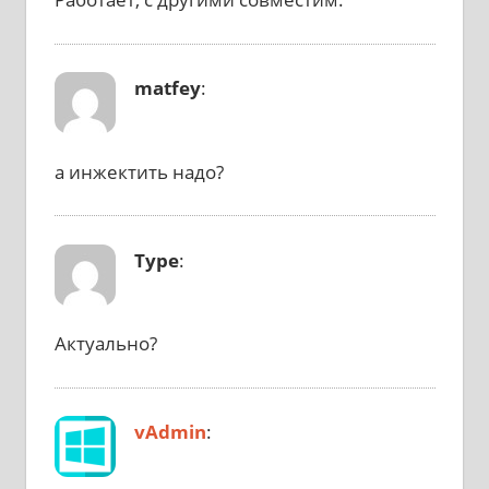
matfey
:
а инжектить надо?
Type
:
Актуально?
vAdmin
: