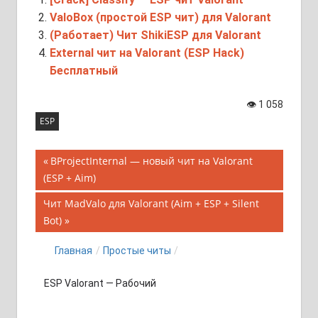
ValoBox (простой ESP чит) для Valorant
(Работает) Чит ShikiESP для Valorant
External чит на Valorant (ESP Hack)
Бесплатный
👁
1 058
ESP
Навигация
Предыдущая
BProjectInternal — новый чит на Valorant
запись;
(ESP + Aim)
по
Следующая
Чит MadValo для Valorant (Aim + ESP + Silent
записям
запись:
Bot)
Главная
/
Простые читы
/
ESP Valorant — Рабочий