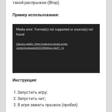
такой распрыжке (Bhop).
Пример использования:
Видеоплеер
Media error: Format(s) not supported or source(s) not
found
Скачать файл: https://valorant-cheats.ru/wp-
content/uploads/2021/06/bhop.mp4?_=1
Инструкция:
Запустить игру;
Запустить чит;
В игре зажать прыжок (пробел).