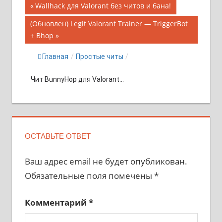
Навигация
Предыдущая
Wallhack для Valorant без читов и бана!
запись;
по
Следующая
(Обновлен) Legit Valorant Trainer — TriggerBot
запись:
+ Bhop
записям
Главная
/
Простые читы
/
Чит BunnyHop для Valorant...
ОСТАВЬТЕ ОТВЕТ
Ваш адрес email не будет опубликован.
Обязательные поля помечены
*
Комментарий
*