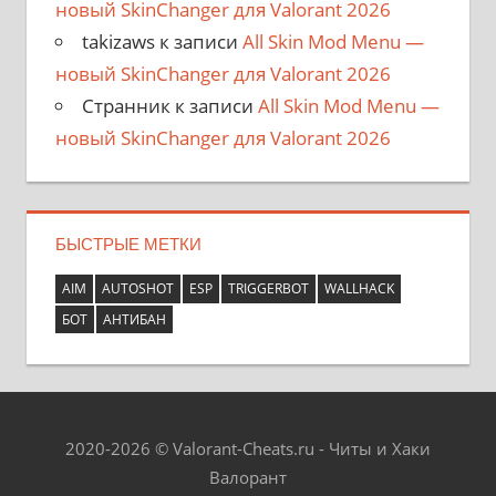
новый SkinChanger для Valorant 2026
takizaws
к записи
All Skin Mod Menu —
новый SkinChanger для Valorant 2026
Странник
к записи
All Skin Mod Menu —
новый SkinChanger для Valorant 2026
БЫСТРЫЕ МЕТКИ
AIM
AUTOSHOT
ESP
TRIGGERBOT
WALLHACK
БОТ
АНТИБАН
2020-2026 © Valorant-Cheats.ru - Читы и Хаки
Валорант